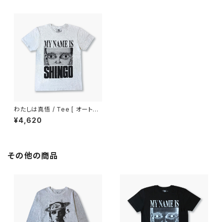
わたしは真悟 / Tee [ オートミ
ール ]
¥4,620
その他の商品