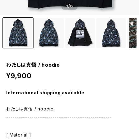
1
/6
わたしは真悟 / hoodie
¥9,900
International shipping available
わたしは真悟 / hoodie
--------------------------------------------------
[ Material ]