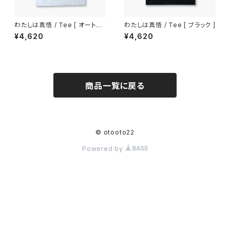
わたしは真悟 / Tee [ オートミ
わたしは真悟 / Tee [ ブラック ]
ール ]
¥4,620
¥4,620
商品一覧に戻る
© otooto22
Powered by